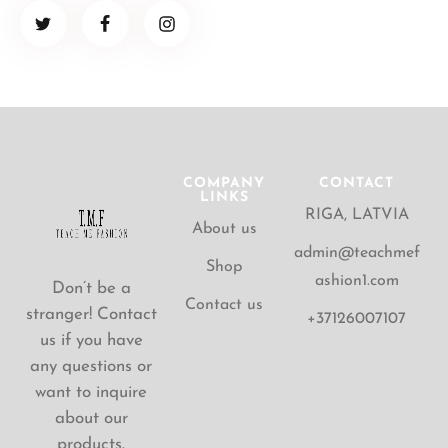
COMPANY
CONTACT
LINKS
RIGA, LATVIA
About us
admin@teachmef
Shop
ashion1.com
Don’t be a
Contact us
stranger! Contact
+37126007107
us if you have
any questions or
want to inquire
about our
products.