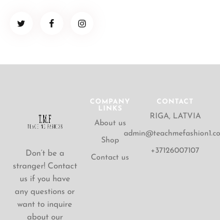
COMPANY
CONTACT
LINKS
RIGA, LATVIA
About us
admin@teachmefashion1.c
Shop
+37126007107
Don’t be a
Contact us
stranger! Contact
us if you have
any questions or
want to inquire
about our