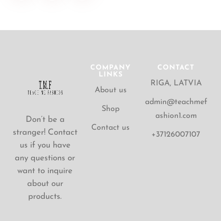
COMPANY
CONTACT
LINKS
RIGA, LATVIA
About us
admin@teachmef
Shop
ashion1.com
Don’t be a
Contact us
stranger! Contact
+37126007107
us if you have
any questions or
want to inquire
about our
products.