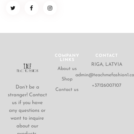
COMPANY
CONTACT
LINKS
RIGA, LATVIA
About us
admin@teachmefashion1.c
Shop
+37126007107
Don’t be a
Contact us
stranger! Contact
us if you have
any questions or
want to inquire
about our
products.