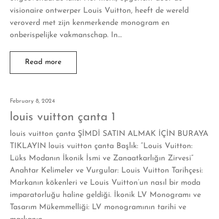
visionaire ontwerper Louis Vuitton, heeft de wereld
veroverd met zijn kenmerkende monogram en
onberispelijke vakmanschap. In…
Read more
February 8, 2024
louis vuitton çanta 1
louis vuitton çanta ŞİMDİ SATIN ALMAK İÇİN BURAYA
TIKLAYIN louis vuitton çanta Başlık: “Louis Vuitton:
Lüks Modanın İkonik İsmi ve Zanaatkarlığın Zirvesi”
Anahtar Kelimeler ve Vurgular: Louis Vuitton Tarihçesi:
Markanın kökenleri ve Louis Vuitton’un nasıl bir moda
imparatorluğu haline geldiği. İkonik LV Monogramı ve
Tasarım Mükemmelliği: LV monogramının tarihi ve