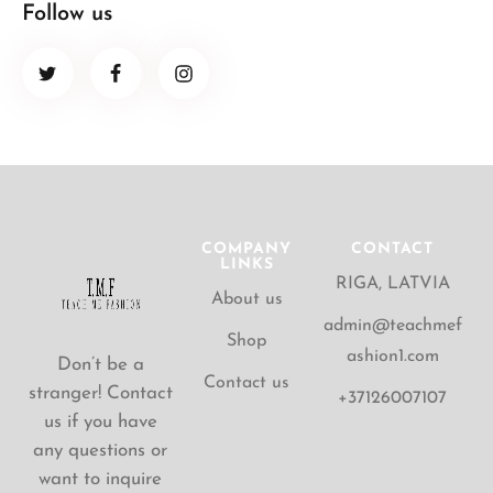
Follow us
COMPANY
CONTACT
LINKS
RIGA, LATVIA
About us
admin@teachmef
Shop
ashion1.com
Don’t be a
Contact us
stranger! Contact
+37126007107
us if you have
any questions or
want to inquire