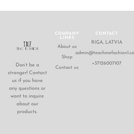
COMPANY
CONTACT
LINKS
RIGA, LATVIA
About us
admin@teachmefashion1.c
Shop
+37126007107
Don’t be a
Contact us
stranger! Contact
us if you have
any questions or
want to inquire
about our
products.