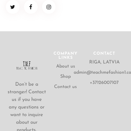
COMPANY
CONTACT
LINKS
RIGA, LATVIA
About us
admin@teachmefashion1.c
Shop
+37126007107
Don’t be a
Contact us
stranger! Contact
us if you have
any questions or
want to inquire
about our
products.