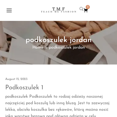
0
podkoszulek jordan
Home
podkoszulek jordan
>
August 15, 2023
Podkoszulek 1
podkoszulek Podkoszulek to rodzaj odzieży noszonej
najczęściej pod koszulą lub inną bluzą. Jest to zazwyczaj
lekka, obcisła koszulka bez rękawów, którą można nosić
jako warstwę bazową pod główną odzieżą w celu