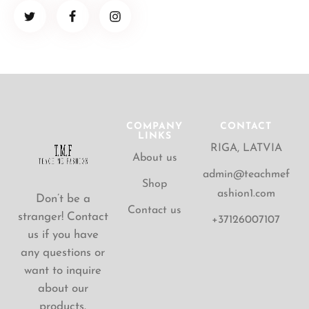
COMPANY
CONTACT
LINKS
RIGA, LATVIA
About us
admin@teachmef
Shop
ashion1.com
Don’t be a
Contact us
stranger! Contact
+37126007107
us if you have
any questions or
want to inquire
about our
products.