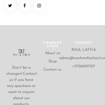
COMPANY
CONTACT
LINKS
RIGA, LATVIA
About us
admin@teachmefashion1.c
Shop
+37126007107
Don’t be a
Contact us
stranger! Contact
us if you have
any questions or
want to inquire
about our
products.