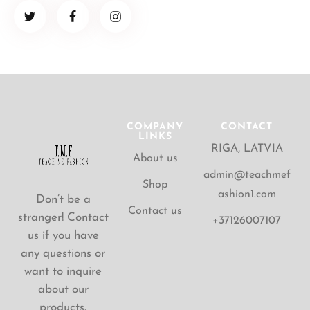
COMPANY
CONTACT
LINKS
RIGA, LATVIA
About us
admin@teachmef
Shop
ashion1.com
Don’t be a
Contact us
stranger! Contact
+37126007107
us if you have
any questions or
want to inquire
about our
products.