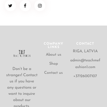
COMPANY
CONTACT
LINKS
RIGA, LATVIA
About us
admin@teachmef
Shop
ashion1.com
Don’t be a
Contact us
stranger! Contact
+37126007107
us if you have
any questions or
want to inquire
about our
products.