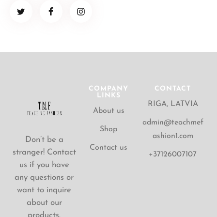
COMPANY
CONTACT
LINKS
RIGA, LATVIA
About us
admin@teachmef
Shop
ashion1.com
Don’t be a
Contact us
stranger! Contact
+37126007107
us if you have
any questions or
want to inquire
about our
products.