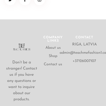
COMPANY
CONTACT
LINKS
RIGA, LATVIA
About us
admin@teachmefashion1.c
Shop
+37126007107
Don’t be a
Contact us
stranger! Contact
us if you have
any questions or
want to inquire
about our
products.