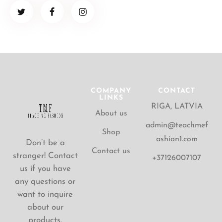
COMPANY
CONTACT
LINKS
RIGA, LATVIA
About us
admin@teachmef
Shop
ashion1.com
Don’t be a
Contact us
stranger! Contact
+37126007107
us if you have
any questions or
want to inquire
about our
products.