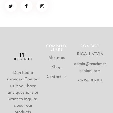
COMPANY
CONTACT
LINKS
RIGA, LATVIA
About us
admin@teachmef
Shop
ashion1.com
Don’t be a
Contact us
stranger! Contact
+37126007107
us if you have
any questions or
want to inquire
about our
products.