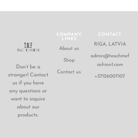
COMPANY
CONTACT
LINKS
RIGA, LATVIA
About us
admin@teachmef
Shop
ashion1.com
Don’t be a
Contact us
stranger! Contact
+37126007107
us if you have
any questions or
want to inquire
about our
products.