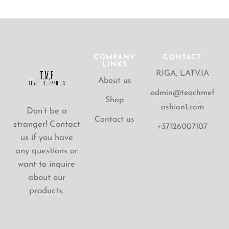
COMPANY
CONTACT
LINKS
RIGA, LATVIA
About us
admin@teachmef
Shop
ashion1.com
Don’t be a
Contact us
stranger! Contact
+37126007107
us if you have
any questions or
want to inquire
about our
products.