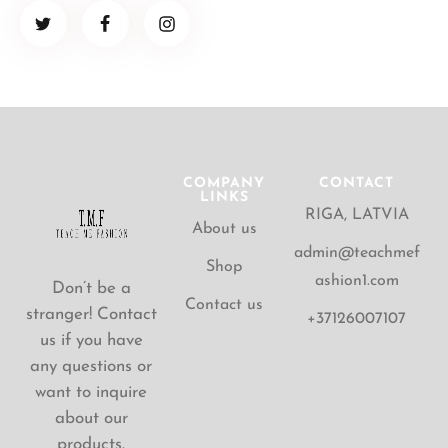
COMPANY
CONTACT
LINKS
RIGA, LATVIA
About us
admin@teachmef
Shop
ashion1.com
Don’t be a
Contact us
stranger! Contact
+37126007107
us if you have
any questions or
want to inquire
about our
products.