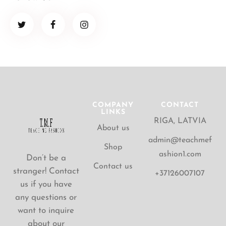
COMPANY
CONTACT
LINKS
RIGA, LATVIA
About us
admin@teachmef
Shop
ashion1.com
Don’t be a
Contact us
stranger! Contact
+37126007107
us if you have
any questions or
want to inquire
about our