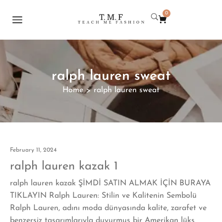
0
ralph lauren sweat
Home
ralph lauren sweat
>
February 11, 2024
ralph lauren kazak 1
ralph lauren kazak ŞİMDİ SATIN ALMAK İÇİN BURAYA
TIKLAYIN Ralph Lauren: Stilin ve Kalitenin Sembolü
Ralph Lauren, adını moda dünyasında kalite, zarafet ve
benzersiz tasarımlarıyla duyurmuş bir Amerikan lüks