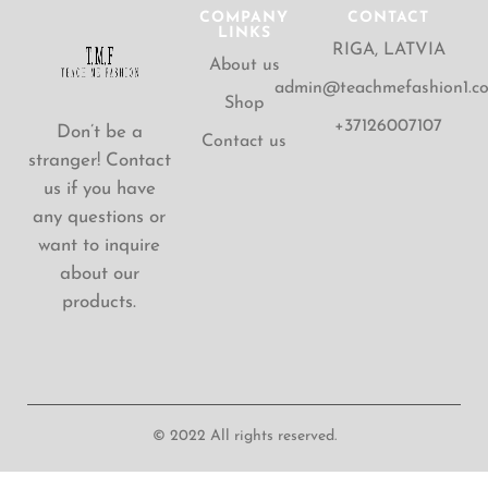
COMPANY
CONTACT
LINKS
RIGA, LATVIA
About us
admin@teachmefashion1.c
Shop
+37126007107
Don’t be a
Contact us
stranger! Contact
us if you have
any questions or
want to inquire
about our
products.
© 2022 All rights reserved.