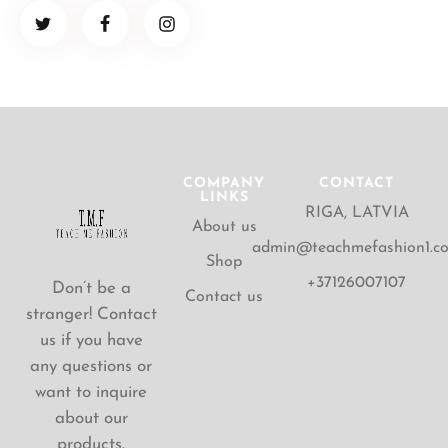
COMPANY
CONTACT
LINKS
RIGA, LATVIA
About us
admin@teachmefashion1.c
Shop
+37126007107
Don’t be a
Contact us
stranger! Contact
us if you have
any questions or
want to inquire
about our
products.