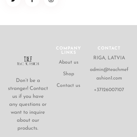
COMPANY
CONTACT
LINKS
RIGA, LATVIA
About us
admin@teachmef
Shop
ashion1.com
Don’t be a
Contact us
stranger! Contact
+37126007107
us if you have
any questions or
want to inquire
about our
products.