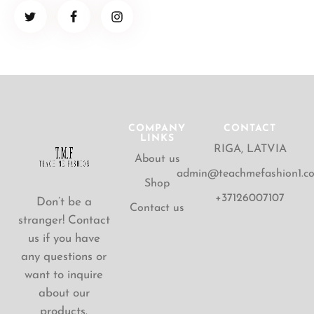
COMPANY
CONTACT
LINKS
RIGA, LATVIA
About us
admin@teachmefashion1.c
Shop
+37126007107
Don’t be a
Contact us
stranger! Contact
us if you have
any questions or
want to inquire
about our
products.