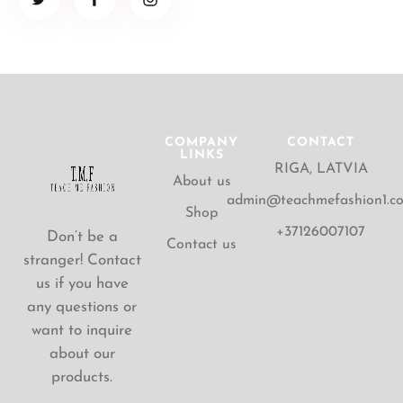
COMPANY
CONTACT
LINKS
RIGA, LATVIA
About us
admin@teachmefashion1.c
Shop
+37126007107
Don’t be a
Contact us
stranger! Contact
us if you have
any questions or
want to inquire
about our
products.