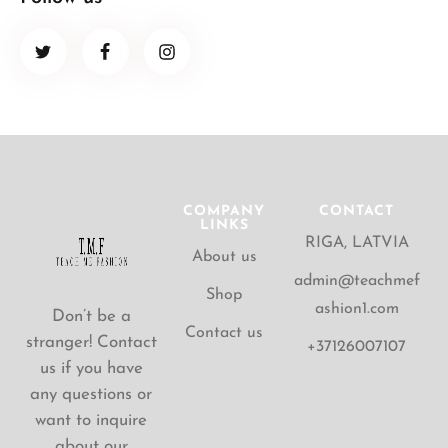
COMPANY
CONTACT
LINKS
RIGA, LATVIA
About us
admin@teachmef
Shop
ashion1.com
Don’t be a
Contact us
stranger! Contact
+37126007107
us if you have
any questions or
want to inquire
about our