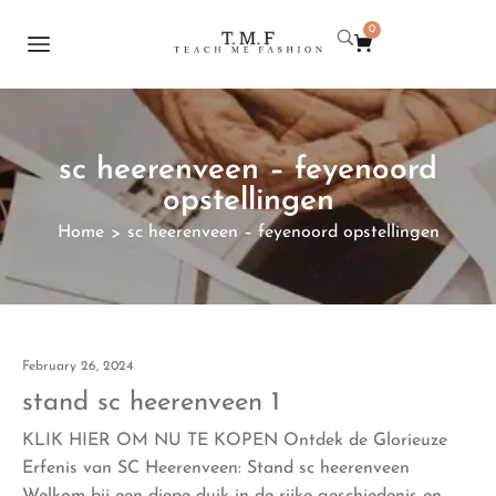
0
sc heerenveen – feyenoord
opstellingen
Home
sc heerenveen – feyenoord opstellingen
>
February 26, 2024
stand sc heerenveen 1
KLIK HIER OM NU TE KOPEN Ontdek de Glorieuze
Erfenis van SC Heerenveen: Stand sc heerenveen
Welkom bij een diepe duik in de rijke geschiedenis en