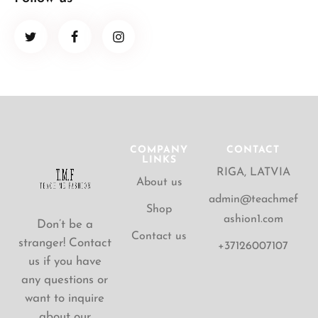
COMPANY
CONTACT
LINKS
RIGA, LATVIA
About us
admin@teachmef
Shop
ashion1.com
Don’t be a
Contact us
stranger! Contact
+37126007107
us if you have
any questions or
want to inquire
about our