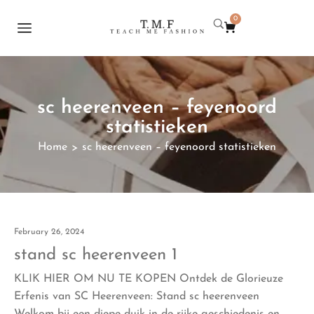
0
sc heerenveen – feyenoord
statistieken
Home
sc heerenveen – feyenoord statistieken
>
February 26, 2024
stand sc heerenveen 1
KLIK HIER OM NU TE KOPEN Ontdek de Glorieuze
Erfenis van SC Heerenveen: Stand sc heerenveen
Welkom bij een diepe duik in de rijke geschiedenis en