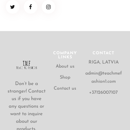
COMPANY
CONTACT
LINKS
RIGA, LATVIA
About us
admin@teachmef
Shop
ashion1.com
Don’t be a
Contact us
stranger! Contact
+37126007107
us if you have
any questions or
want to inquire
about our
products.