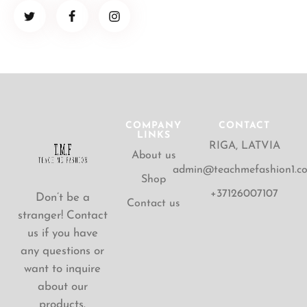
COMPANY
CONTACT
LINKS
RIGA, LATVIA
About us
admin@teachmefashion1.c
Shop
+37126007107
Don’t be a
Contact us
stranger! Contact
us if you have
any questions or
want to inquire
about our
products.