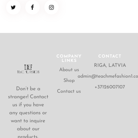
COMPANY
CONTACT
LINKS
RIGA, LATVIA
About us
admin@teachmefashion1.c
Shop
+37126007107
Don’t be a
Contact us
stranger! Contact
us if you have
any questions or
want to inquire
about our
products.