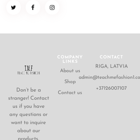
COMPANY
CONTACT
LINKS
RIGA, LATVIA
About us
admin@teachmefashion1.c
Shop
+37126007107
Don’t be a
Contact us
stranger! Contact
us if you have
any questions or
want to inquire
about our
products.