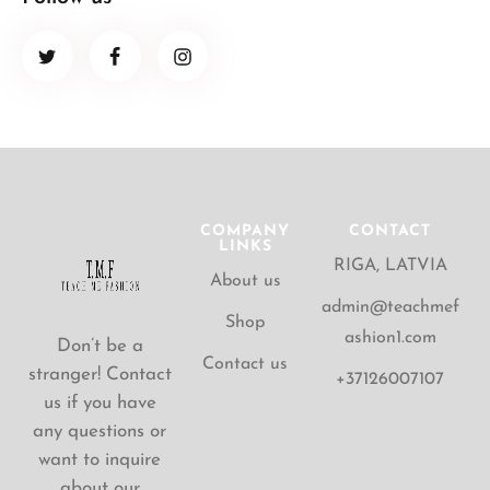
COMPANY
CONTACT
LINKS
RIGA, LATVIA
About us
admin@teachmef
Shop
ashion1.com
Don’t be a
Contact us
stranger! Contact
+37126007107
us if you have
any questions or
want to inquire
about our