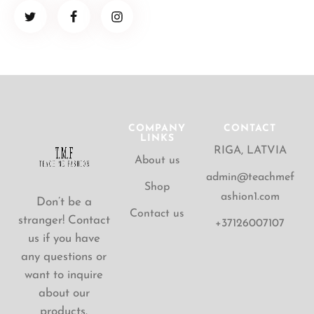
COMPANY
CONTACT
LINKS
RIGA, LATVIA
About us
admin@teachmef
Shop
ashion1.com
Don’t be a
Contact us
stranger! Contact
+37126007107
us if you have
any questions or
want to inquire
about our
products.