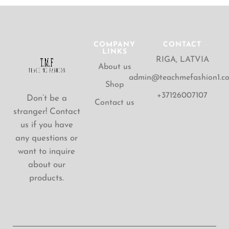
COMPANY
CONTACT
LINKS
RIGA, LATVIA
About us
admin@teachmefashion1.c
Shop
+37126007107
Don’t be a
Contact us
stranger! Contact
us if you have
any questions or
want to inquire
about our
products.