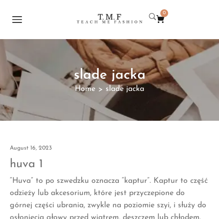
0
slade jacka
Home
slade jacka
>
August 16, 2023
huva 1
“Huva” to po szwedzku oznacza “kaptur”. Kaptur to część
odzieży lub akcesorium, które jest przyczepione do
górnej części ubrania, zwykle na poziomie szyi, i służy do
osłonięcia głowy przed wiatrem, deszczem lub chłodem.