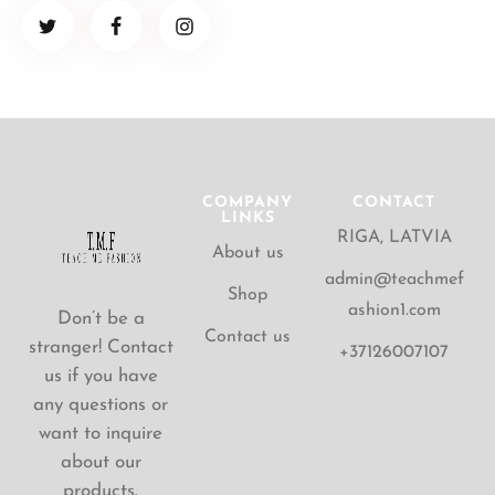
COMPANY
CONTACT
LINKS
RIGA, LATVIA
About us
admin@teachmef
Shop
ashion1.com
Don’t be a
Contact us
stranger! Contact
+37126007107
us if you have
any questions or
want to inquire
about our
products.