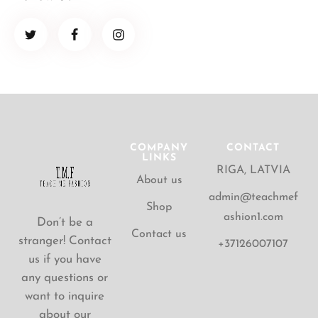
COMPANY
CONTACT
LINKS
RIGA, LATVIA
About us
admin@teachmef
Shop
ashion1.com
Don’t be a
Contact us
stranger! Contact
+37126007107
us if you have
any questions or
want to inquire
about our