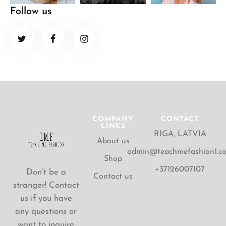
Follow us
COMPANY
CONTACT
LINKS
RIGA, LATVIA
About us
admin@teachmefashion1.c
Shop
+37126007107
Don’t be a
Contact us
stranger! Contact
us if you have
any questions or
want to inquire