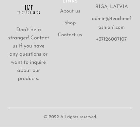
LINKS
RIGA, LATVIA
About us
admin@teachmef
Shop
ashion1.com
Don’t be a
Contact us
stranger! Contact
+37126007107
us if you have
any questions or
want to inquire
about our
products.
© 2022 All rights reserved.