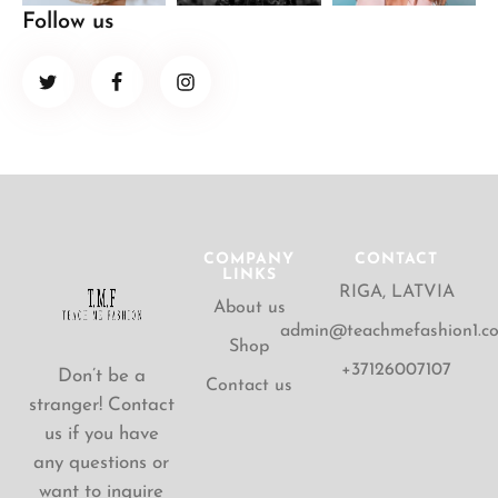
Follow us
COMPANY
CONTACT
LINKS
RIGA, LATVIA
About us
admin@teachmefashion1.c
Shop
+37126007107
Don’t be a
Contact us
stranger! Contact
us if you have
any questions or
want to inquire