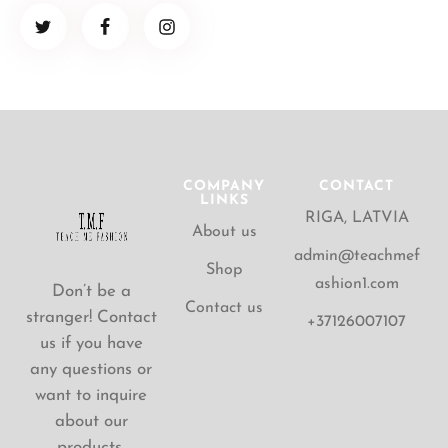
COMPANY
CONTACT
LINKS
RIGA, LATVIA
About us
admin@teachmef
Shop
ashion1.com
Don’t be a
Contact us
stranger! Contact
+37126007107
us if you have
any questions or
want to inquire
about our
products.