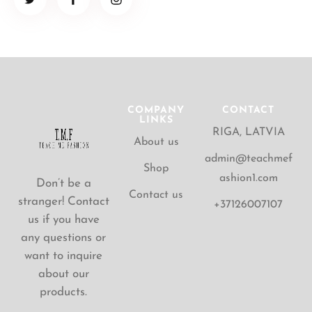
COMPANY
CONTACT
LINKS
RIGA, LATVIA
About us
admin@teachmef
Shop
ashion1.com
Don’t be a
Contact us
stranger! Contact
+37126007107
us if you have
any questions or
want to inquire
about our
products.