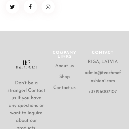
COMPANY
CONTACT
LINKS
RIGA, LATVIA
About us
admin@teachmef
Shop
ashion1.com
Don’t be a
Contact us
stranger! Contact
+37126007107
us if you have
any questions or
want to inquire
about our
products.