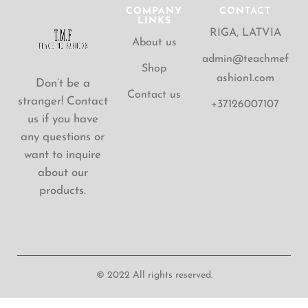
COMPANY
CONTACT
LINKS
RIGA, LATVIA
About us
admin@teachmef
Shop
ashion1.com
Don’t be a
Contact us
stranger! Contact
+37126007107
us if you have
any questions or
want to inquire
about our
products.
© 2022 All rights reserved.