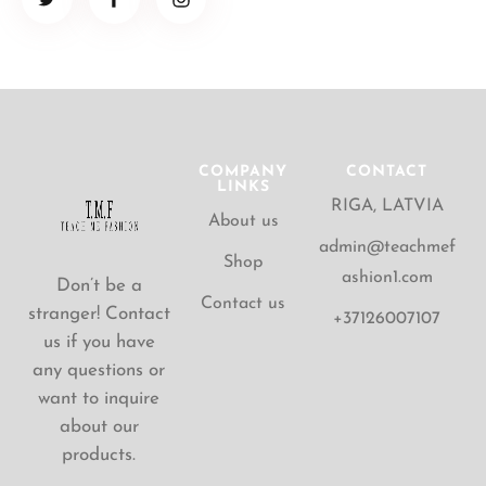
COMPANY
CONTACT
LINKS
RIGA, LATVIA
About us
admin@teachmef
Shop
ashion1.com
Don’t be a
Contact us
stranger! Contact
+37126007107
us if you have
any questions or
want to inquire
about our
products.