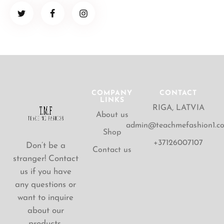
COMPANY
CONTACT
LINKS
RIGA, LATVIA
About us
admin@teachmefashion1.c
Shop
+37126007107
Don’t be a
Contact us
stranger! Contact
us if you have
any questions or
want to inquire
about our
products.