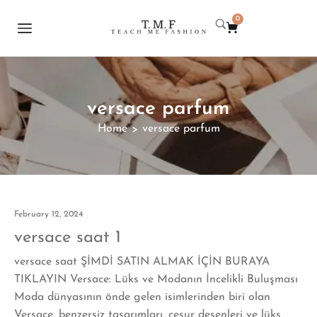
0
versace parfum
Home
versace parfum
>
February 12, 2024
versace saat 1
versace saat ŞİMDİ SATIN ALMAK İÇİN BURAYA
TIKLAYIN Versace: Lüks ve Modanın İncelikli Buluşması
Moda dünyasının önde gelen isimlerinden biri olan
Versace, benzersiz tasarımları, cesur desenleri ve lüks