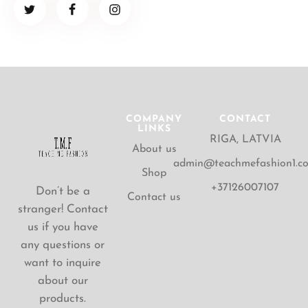
COMPANY
CONTACT
LINKS
RIGA, LATVIA
About us
admin@teachmefashion1.c
Shop
+37126007107
Don’t be a
Contact us
stranger! Contact
us if you have
any questions or
want to inquire
about our
products.