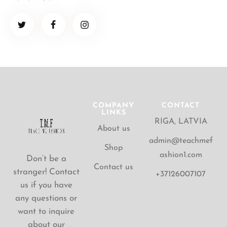
COMPANY
CONTACT
LINKS
RIGA, LATVIA
About us
admin@teachmef
Shop
ashion1.com
Don’t be a
Contact us
stranger! Contact
+37126007107
us if you have
any questions or
want to inquire
about our