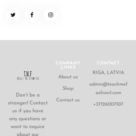
COMPANY
CONTACT
LINKS
RIGA, LATVIA
About us
admin@teachmef
Shop
ashion1.com
Don’t be a
Contact us
stranger! Contact
+37126007107
us if you have
any questions or
want to inquire
about our