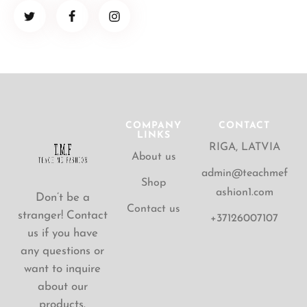
COMPANY
CONTACT
LINKS
RIGA, LATVIA
About us
admin@teachmef
Shop
ashion1.com
Don’t be a
Contact us
stranger! Contact
+37126007107
us if you have
any questions or
want to inquire
about our
products.