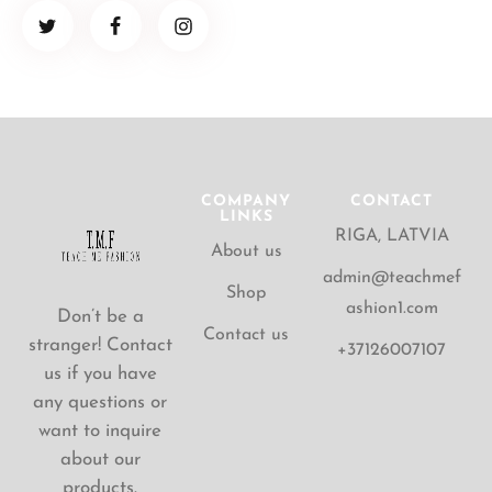
COMPANY
CONTACT
LINKS
RIGA, LATVIA
About us
admin@teachmef
Shop
ashion1.com
Don’t be a
Contact us
stranger! Contact
+37126007107
us if you have
any questions or
want to inquire
about our
products.